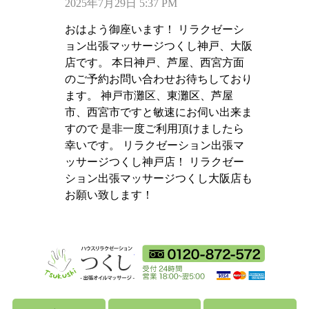
2025年7月29日 5:37 PM
おはよう御座います！ リラクゼーシ
ョン出張マッサージつくし神戸、大阪
店です。 本日神戸、芦屋、西宮方面
のご予約お問い合わせお待ちしており
ます。 神戸市灘区、東灘区、芦屋
市、西宮市ですと敏速にお伺い出来ま
すので 是非一度ご利用頂けましたら
幸いです。 リラクゼーション出張マ
ッサージつくし神戸店！ リラクゼー
ション出張マッサージつくし大阪店も
お願い致します！
ハウスリラクゼーショ
フリーダイ
18時から翌朝5時ま
利用可能カ