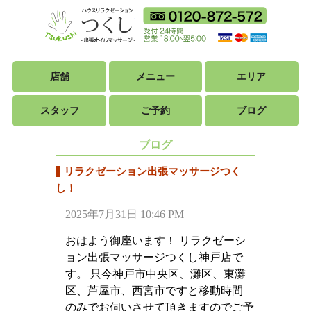
ハウスリラクゼ
フリーダイ
18時から翌朝5時ま
利用可能カ
店舗
メニュー
エリア
スタッフ
ご予約
ブログ
ブログ
リラクゼーション出張マッサージつく
し！
2025年7月31日 10:46 PM
おはよう御座います！ リラクゼーシ
ョン出張マッサージつくし神戸店で
す。 只今神戸市中央区、灘区、東灘
区、芦屋市、西宮市ですと移動時間
のみでお伺いさせて頂きますのでご予