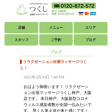
ハウスリラクゼ
フリーダイ
18時から翌朝5時ま
利用可能カ
店舗
メニュー
エリア
スタッフ
ご予約
ブログ
ブログ
リラクゼーション出張マッサージつく
し！
2021年3月30日 7:48 PM
おはよう御座います！ リラクゼーシ
ョン出張マッサージつくし神戸、大阪
店です。 本日神戸、大阪新型コロナ
ウィルス感染者数が全国一位みたいで
す。 早くも第４波が来た感じです！