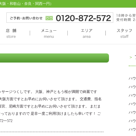
・大阪・和歌山・奈良・関西一円）
ご予約・お問
店舗
store
メニュー
menu
エリア
area
ハウ
ハウ
ッサージつくしです。 大阪、神戸ともう桜が満開で綺麗です
ハウ
 大阪方面ですとお早めにお伺いさせて頂けます。 交通費、指名
ハウ
西宮、尼崎方面ですとお早めにお伺いさせて頂けます。 まだま
ハウ
っておりますので 是非一度ご利用頂けましたら幸いです！ ご
2一572
ハウ
ハウ