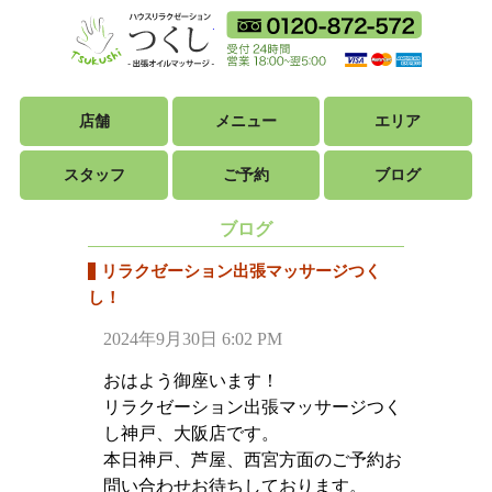
ハウスリラクゼ
フリーダイ
18時から翌朝5時ま
利用可能カ
店舗
メニュー
エリア
スタッフ
ご予約
ブログ
ブログ
リラクゼーション出張マッサージつく
し！
2024年9月30日 6:02 PM
おはよう御座います！
リラクゼーション出張マッサージつく
し神戸、大阪店です。
本日神戸、芦屋、西宮方面のご予約お
問い合わせお待ちしております。