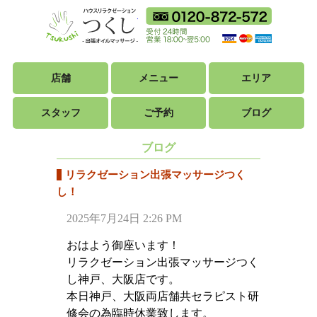
ハウスリラクゼ
フリーダイ
18時から翌朝5時ま
利用可能カ
店舗
メニュー
エリア
スタッフ
ご予約
ブログ
ブログ
リラクゼーション出張マッサージつく
し！
2025年7月24日 2:26 PM
おはよう御座います！
リラクゼーション出張マッサージつく
し神戸、大阪店です。
本日神戸、大阪両店舗共セラピスト研
修会の為臨時休業致します。