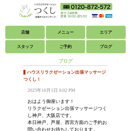
ハウスリラクゼ
フリーダイ
18時から翌朝5時ま
利用可能カ
店舗
メニュー
エリア
スタッフ
ご予約
ブログ
ブログ
ハウスリラクゼーション出張マッサージ
つくし！
2025年10月1日 6:02 PM
おはよう御座います！
リラクゼーション出張マッサージつく
し神戸、大阪店です。
本日神戸、芦屋、西宮方面のご予約お
問い合わせお待ちしております。